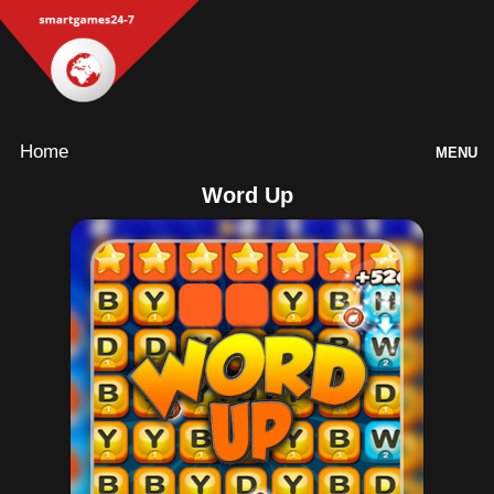
Home
MENU
Word Up
Games
Inloggen